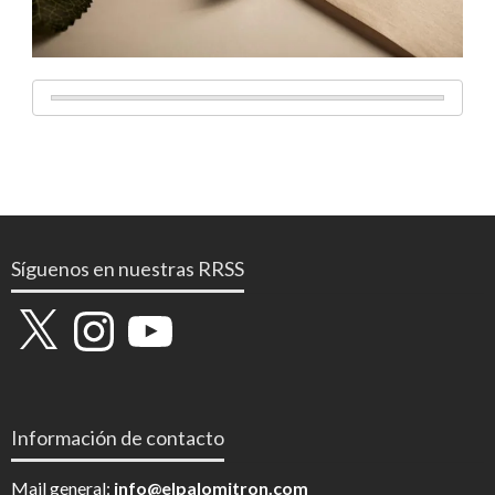
Síguenos en nuestras RRSS
X
Instagram
YouTube
Información de contacto
Mail general:
info@elpalomitron.com