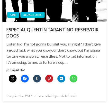
CINE
REDACTORES
ESPECIAL QUENTIN TARANTINO: RESERVOIR
DOGS
Listen kid, I’m not gonna bullshit you, all right? I don’t give
a good fuck what you know, or don’t know, but I’m gonna
torture you anyway, regardless. Not to get information.
It’s amusing, to me, to torture a cop….
¡Compártelo!
Publicado
5 septiembre, 2017
Lorena Rodríguez de la Fuente
el