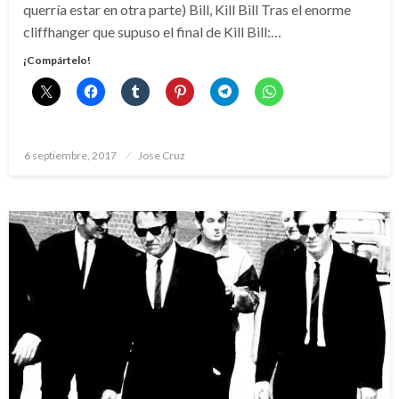
querría estar en otra parte) Bill, Kill Bill Tras el enorme
cliffhanger que supuso el final de Kill Bill:…
¡Compártelo!
Publicado
6 septiembre, 2017
Jose Cruz
el