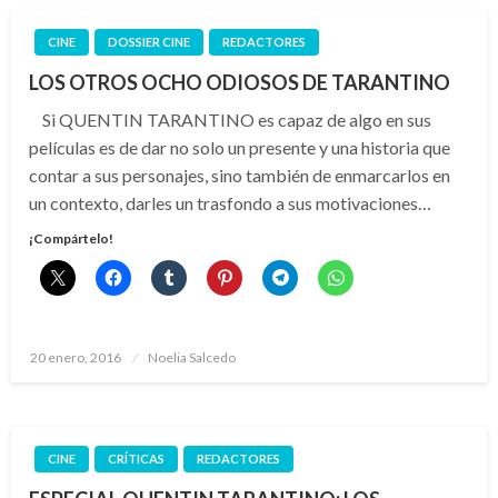
CINE
DOSSIER CINE
REDACTORES
LOS OTROS OCHO ODIOSOS DE TARANTINO
Si QUENTIN TARANTINO es capaz de algo en sus
películas es de dar no solo un presente y una historia que
contar a sus personajes, sino también de enmarcarlos en
un contexto, darles un trasfondo a sus motivaciones…
¡Compártelo!
Publicado
20 enero, 2016
Noelia Salcedo
el
CINE
CRÍTICAS
REDACTORES