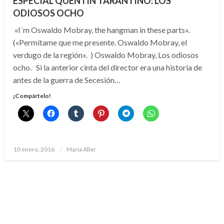
ESPECIAL QUENTIN TARANTINO: LOS
ODIOSOS OCHO
«I´m Oswaldo Mobray, the hangman in these parts».
(«Permítame que me presente. Oswaldo Mobray, el
verdugo de la región». ) Oswaldo Mobray, Los odiosos
ocho. Si la anterior cinta del director era una historia de
antes de la guerra de Secesión…
¡Compártelo!
Publicado
10 enero, 2016
María Aller
el