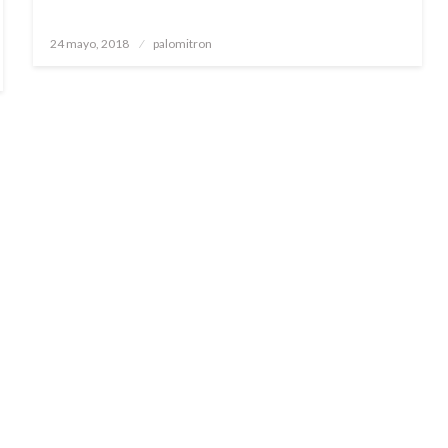
Publicado
24 mayo, 2018
palomitron
el