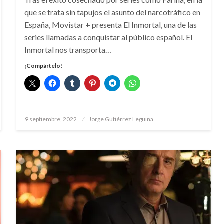
que se trata sin tapujos el asunto del narcotráfico en
España, Movistar + presenta El Inmortal, una de las
series llamadas a conquistar al público español. El
Inmortal nos transporta…
¡Compártelo!
Publicado
9 septiembre, 2022
Jorge Gutiérrez Leguina
el