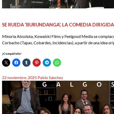
CINE
REDACTORES
SE RUEDA ‘BURUNDANGA’, LA COMEDIA DIRIGID
Minoria Absoluta, Kowalski Films y Feelgood Media se complacen 
Corbacho (Tapas, Cobardes, Incidencias), a partir de una idea or
¡Compártelo!
Publicado
22 noviembre, 2025
Pablo Sánchez
el