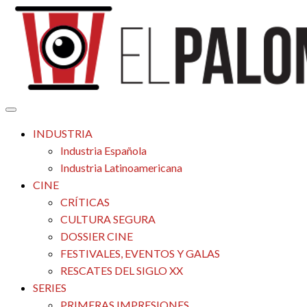
Saltar
al
contenido
Tu espacio de la industria de cine española y latinoamericana
El Palomitrón
INDUSTRIA
Industria Española
Industria Latinoamericana
CINE
CRÍTICAS
CULTURA SEGURA
DOSSIER CINE
FESTIVALES, EVENTOS Y GALAS
RESCATES DEL SIGLO XX
SERIES
PRIMERAS IMPRESIONES