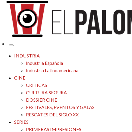
Tu espacio de la industria de cine española y latinoamericana
El Palomitrón
INDUSTRIA
Industria Española
Industria Latinoamericana
CINE
CRÍTICAS
CULTURA SEGURA
DOSSIER CINE
FESTIVALES, EVENTOS Y GALAS
RESCATES DEL SIGLO XX
SERIES
PRIMERAS IMPRESIONES