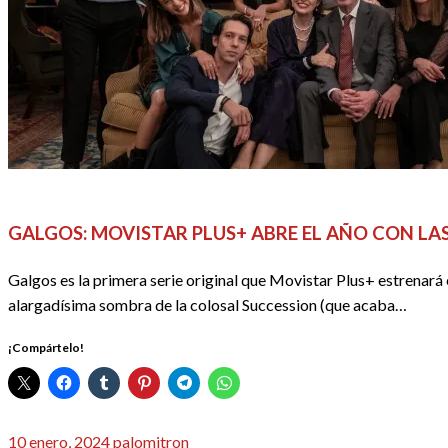
REDACTORES
REVIEWS
SERIES
GALGOS: MOVISTAR PLUS+ ABRE EL AÑO CON LA
Galgos es la primera serie original que Movistar Plus+ estrenará 
alargadísima sombra de la colosal Succession (que acaba…
¡Compártelo!
Publicado
10 enero, 2024
palomitron