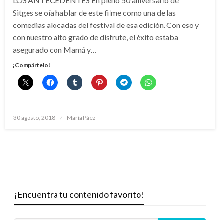
LOS ANTECEDENTES En pleno 50 aniversario de
Sitges se oía hablar de este filme como una de las
comedias alocadas del festival de esa edición. Con eso y
con nuestro alto grado de disfrute, el éxito estaba
asegurado con Mamá y…
¡Compártelo!
Publicado
30 agosto, 2018
María Páez
el
¡Encuentra tu contenido favorito!