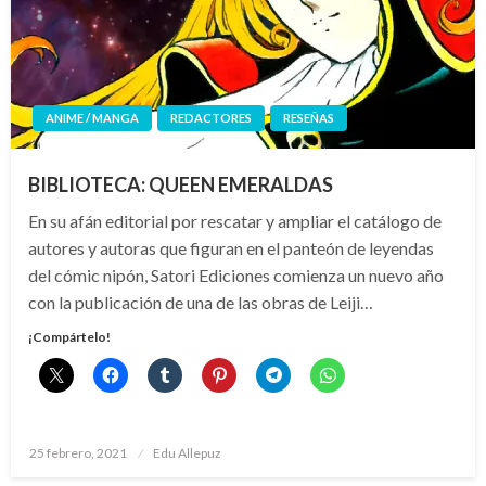
ANIME / MANGA
REDACTORES
RESEÑAS
BIBLIOTECA: QUEEN EMERALDAS
En su afán editorial por rescatar y ampliar el catálogo de
autores y autoras que figuran en el panteón de leyendas
del cómic nipón, Satori Ediciones comienza un nuevo año
con la publicación de una de las obras de Leiji…
¡Compártelo!
Publicado
25 febrero, 2021
Edu Allepuz
el