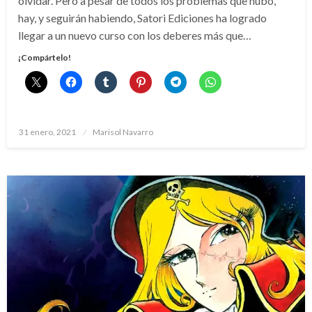
olvidar. Pero a pesar de todos los problemas que hubo,
hay, y seguirán habiendo, Satori Ediciones ha logrado
llegar a un nuevo curso con los deberes más que…
¡Compártelo!
Publicado
31 enero, 2021
Marisol Navarro
el