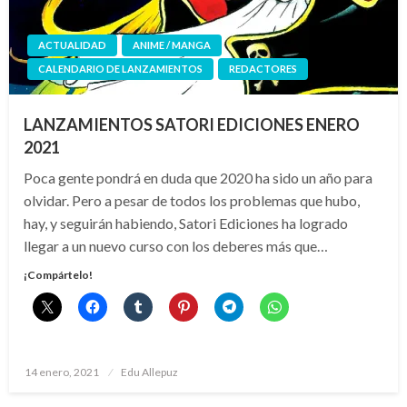
ACTUALIDAD
ANIME / MANGA
CALENDARIO DE LANZAMIENTOS
REDACTORES
LANZAMIENTOS SATORI EDICIONES ENERO
2021
Poca gente pondrá en duda que 2020 ha sido un año para
olvidar. Pero a pesar de todos los problemas que hubo,
hay, y seguirán habiendo, Satori Ediciones ha logrado
llegar a un nuevo curso con los deberes más que…
¡Compártelo!
Publicado
14 enero, 2021
Edu Allepuz
el