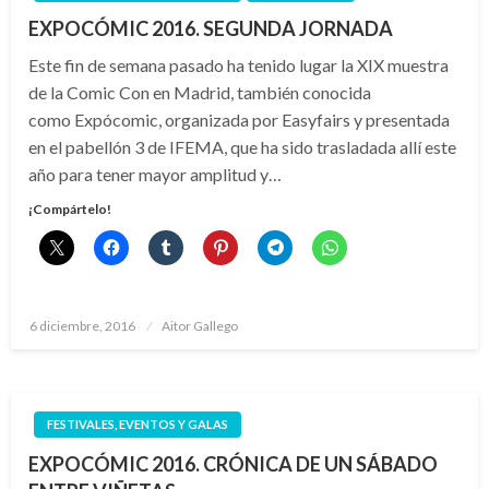
EXPOCÓMIC 2016. SEGUNDA JORNADA
Este fin de semana pasado ha tenido lugar la XIX muestra
de la Comic Con en Madrid, también conocida
como Expócomic, organizada por Easyfairs y presentada
en el pabellón 3 de IFEMA, que ha sido trasladada allí este
año para tener mayor amplitud y…
¡Compártelo!
Publicado
6 diciembre, 2016
Aitor Gallego
el
FESTIVALES, EVENTOS Y GALAS
EXPOCÓMIC 2016. CRÓNICA DE UN SÁBADO