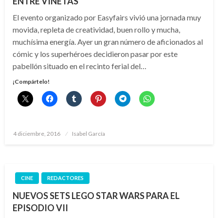
ENTRE VIÑETAS
El evento organizado por Easyfairs vivió una jornada muy
movida, repleta de creatividad, buen rollo y mucha,
muchísima energía. Ayer un gran número de aficionados al
cómic y los superhéroes decidieron pasar por este
pabellón situado en el recinto ferial del…
¡Compártelo!
Publicado
4 diciembre, 2016
Isabel García
el
CINE
REDACTORES
NUEVOS SETS LEGO STAR WARS PARA EL
EPISODIO VII