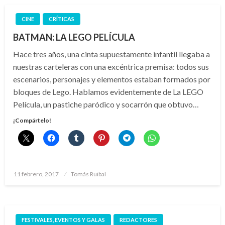
CINE
CRÍTICAS
BATMAN: LA LEGO PELÍCULA
Hace tres años, una cinta supuestamente infantil llegaba a
nuestras carteleras con una excéntrica premisa: todos sus
escenarios, personajes y elementos estaban formados por
bloques de Lego. Hablamos evidentemente de La LEGO
Película, un pastiche paródico y socarrón que obtuvo…
¡Compártelo!
Publicado
11 febrero, 2017
Tomás Ruibal
el
FESTIVALES, EVENTOS Y GALAS
REDACTORES