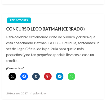
el
REDACTORES
CONCURSO LEGO BATMAN (CERRADO)
Para celebrar el tremendo éxito de público y crítica que
está cosechando Batman: La LEGO Película, sorteamos un
set de Lego Oficial de la película para que lo más
pequeños (y no tan pequeños) podáis llevaros a casa un
trocito…
¡Compártelo!
Publicado
20 febrero, 2017
palomitron
el