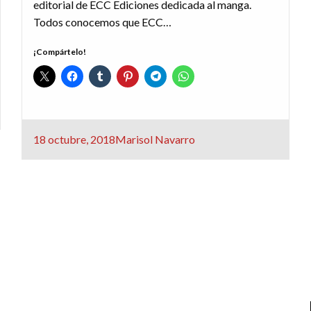
editorial de ECC Ediciones dedicada al manga.
Todos conocemos que ECC…
¡Compártelo!
Publicado
18 octubre, 2018
Marisol Navarro
el