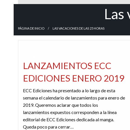
Las 
PÁGINA DE INICIO
LAS VACACIONES DE LAS 25 HORAS
ACTUALIDAD
ANIME / MANGA
CALENDARIO
DE LANZAMIENTOS
REDACTORES
LANZAMIENTOS ECC
EDICIONES ENERO 2019
ECC Ediciones ha presentado a lo largo de esta
semana el calendario de lanzamientos para enero de
2019. Queremos aclarar que todos los
lanzamientos expuestos corresponden a la línea
editorial de ECC Ediciones dedicada al manga.
Queda poco para cerrar…