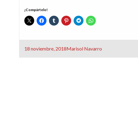
¡Compártelo!
Publicado
18 noviembre, 2018
Marisol Navarro
el