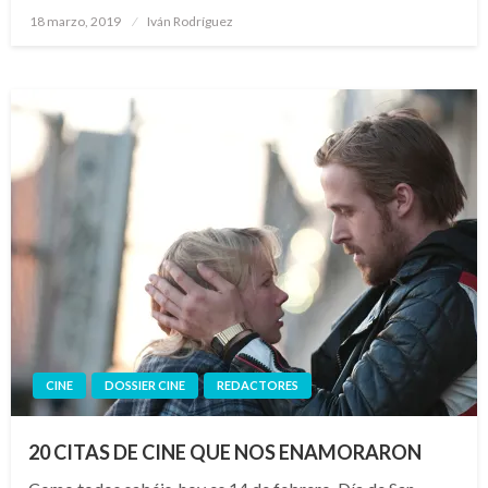
Publicado
18 marzo, 2019
Iván Rodríguez
el
CINE
DOSSIER CINE
REDACTORES
20 CITAS DE CINE QUE NOS ENAMORARON