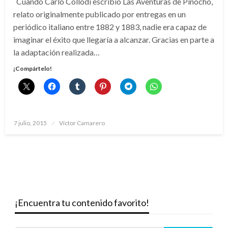
Cuando Carlo Collodi escribió Las Aventuras de Pinocho,
relato originalmente publicado por entregas en un
periódico italiano entre 1882 y 1883, nadie era capaz de
imaginar el éxito que llegaría a alcanzar. Gracias en parte a
la adaptación realizada…
¡Compártelo!
Publicado
7 julio, 2015
Víctor Camarero
el
¡Encuentra tu contenido favorito!