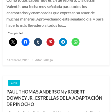
Como todos sabéis, hoy es 14 de febrero, Día de San
Valentín, una fecha muy señalada para todos los
enamorados y enamoradas que expresan su amor de
muchas maneras. Aprovechando este señalado día, y para
hacerlo más llevadero a todos los…
¡Compártelo!
Publicado
14 febrero, 2018
Aitor Gallego
el
CINE
PAUL THOMAS ANDERSON y ROBERT
DOWNEY JR., ESTRELLAS DE LA ADAPTACIÓN
DE PINOCHO