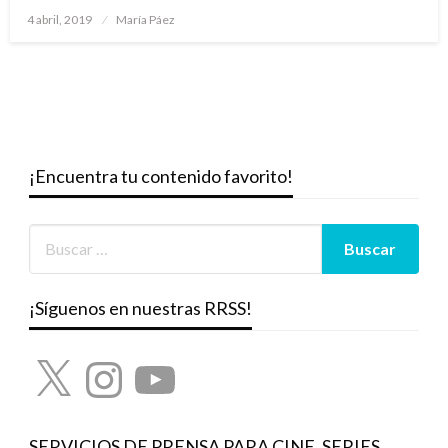
Publicado
4 abril, 2019
María Páez
el
¡Encuentra tu contenido favorito!
¡Síguenos en nuestras RRSS!
X
Instagram
YouTube
SERVICIOS DE PRENSA PARA CINE, SERIES,