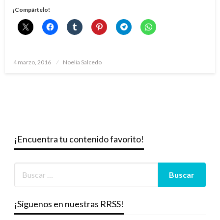
¡Compártelo!
Publicado
4 marzo, 2016
Noelia Salcedo
el
¡Encuentra tu contenido favorito!
¡Síguenos en nuestras RRSS!