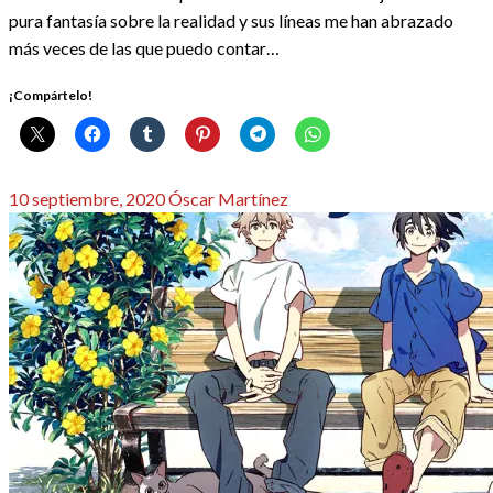
pura fantasía sobre la realidad y sus líneas me han abrazado
más veces de las que puedo contar…
¡Compártelo!
Publicado
10 septiembre, 2020
Óscar Martínez
el