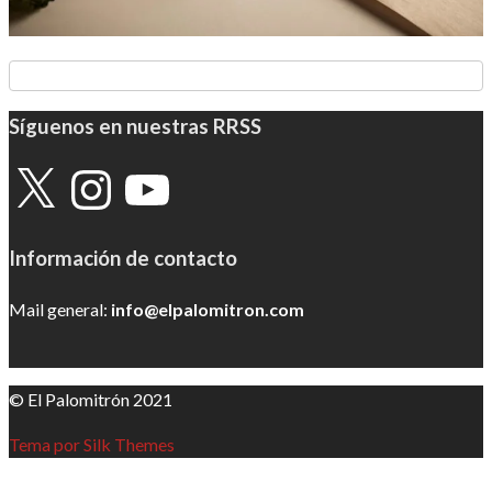
Síguenos en nuestras RRSS
X
Instagram
YouTube
Información de contacto
Mail general:
info@elpalomitron.com
© El Palomitrón 2021
Tema por Silk Themes