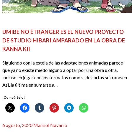
ACTUALIDAD
ANIME / MANGA
REDACTORES
UMIBE NO ÉTRANGER ES EL NUEVO PROYECTO
DE STUDIO HIBARI AMPARADO EN LA OBRA DE
KANNA KII
Siguiendo con la estela de las adaptaciones animadas parece
que ya no existe miedo alguno a optar por una obra u otra,
incluso en jugar con los formatos como si de cartas se tratasen.
Así, la última en sumarse a…
¡Compártelo!
Publicado
6 agosto, 2020
Marisol Navarro