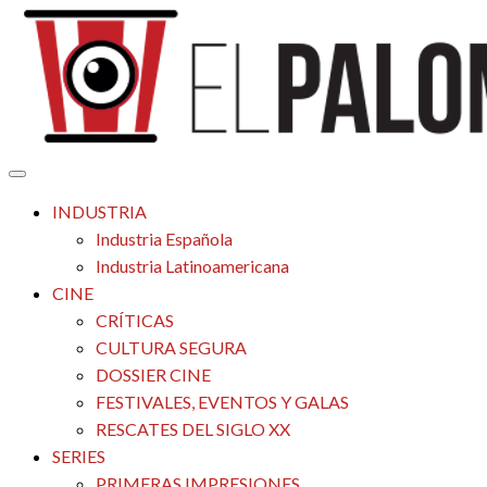
Saltar
al
contenido
Tu espacio de la industria de cine española y latinoamericana
El Palomitrón
INDUSTRIA
Industria Española
Industria Latinoamericana
CINE
CRÍTICAS
CULTURA SEGURA
DOSSIER CINE
FESTIVALES, EVENTOS Y GALAS
RESCATES DEL SIGLO XX
SERIES
PRIMERAS IMPRESIONES