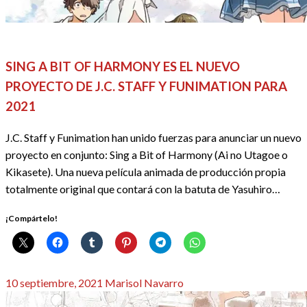
ACTUALIDAD
ANIME / MANGA
REDACTORES
SING A BIT OF HARMONY ES EL NUEVO
PROYECTO DE J.C. STAFF Y FUNIMATION PARA
2021
J.C. Staff y Funimation han unido fuerzas para anunciar un nuevo
proyecto en conjunto: Sing a Bit of Harmony (Ai no Utagoe o
Kikasete). Una nueva película animada de producción propia
totalmente original que contará con la batuta de Yasuhiro…
¡Compártelo!
Publicado
10 septiembre, 2021
Marisol Navarro
el