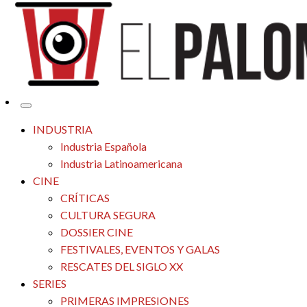
Tu espacio de la industria de cine española y latinoamericana
El Palomitrón
INDUSTRIA
Industria Española
Industria Latinoamericana
CINE
CRÍTICAS
CULTURA SEGURA
DOSSIER CINE
FESTIVALES, EVENTOS Y GALAS
RESCATES DEL SIGLO XX
SERIES
PRIMERAS IMPRESIONES