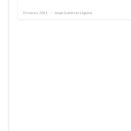
Publicado
31 marzo, 2021
Jorge Gutiérrez Leguina
el