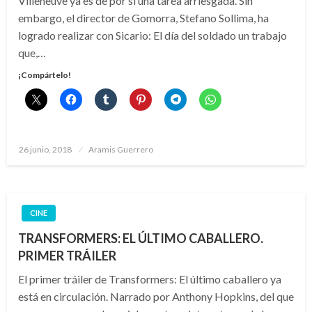
Villeneuve ya es de por sí una tarea arriesgada. Sin
embargo, el director de Gomorra, Stefano Sollima, ha
logrado realizar con Sicario: El día del soldado un trabajo
que,…
¡Compártelo!
Publicado
26 junio, 2018
Aramis Guerrero
el
CINE
TRANSFORMERS: EL ÚLTIMO CABALLERO.
PRIMER TRÁILER
El primer tráiler de Transformers: El último caballero ya
está en circulación. Narrado por Anthony Hopkins, del que