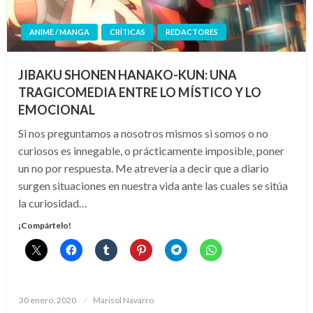
ANIME / MANGA
CRÍTICAS
REDACTORES
JIBAKU SHONEN HANAKO-KUN: UNA
TRAGICOMEDIA ENTRE LO MÍSTICO Y LO
EMOCIONAL
Si nos preguntamos a nosotros mismos si somos o no
curiosos es innegable, o prácticamente imposible, poner
un no por respuesta. Me atrevería a decir que a diario
surgen situaciones en nuestra vida ante las cuales se sitúa
la curiosidad…
¡Compártelo!
Publicado
30 enero, 2020
Marisol Navarro
el