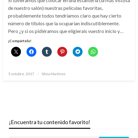
Si tuviéramos que colocar en una estantería (la más vistosa
de nuestro salón) nuestras películas favoritas,
probablemente todos tendríamos claro que hay cierto
número de títulos que la ocuparían indiscutiblemente.
Pero ¿y si os pidiéramos que eligierais vuestro inicio y…
¡Compártelo!
Publicado
5 octubre, 2017
Silvia Martínez
el
¡Encuentra tu contenido favorito!