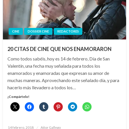
CINE
DOSSIER CINE
REDACTORES
20 CITAS DE CINE QUE NOS ENAMORARON
Como todos sabéis, hoy es 14 de febrero, Día de San
Valentín, una fecha muy señalada para todos los
enamorados y enamoradas que expresan su amor de
muchas maneras. Aprovechando este señalado día, y para
hacerlo más llevadero a todos los…
¡Compártelo!
Publicado
14 febrero, 2018
Aitor Gallego