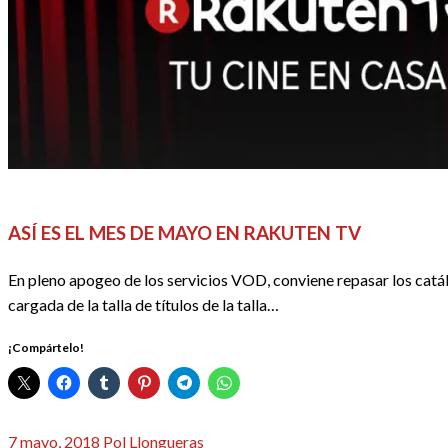
CINE
DOSSIER CINE
REDACTORES
ASÍ ES EL MES DE MAYO EN RAKUTEN TV
En pleno apogeo de los servicios VOD, conviene repasar los catál
cargada de la talla de títulos de la talla…
¡Compártelo!
Publicado
7 mayo, 2018
Pol Llongueras