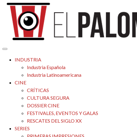
Saltar
al
contenido
Tu espacio de la industria de cine española y latinoamericana
El Palomitrón
INDUSTRIA
Industria Española
Industria Latinoamericana
CINE
CRÍTICAS
CULTURA SEGURA
DOSSIER CINE
FESTIVALES, EVENTOS Y GALAS
RESCATES DEL SIGLO XX
SERIES
PRIMERAS IMPRESIONES