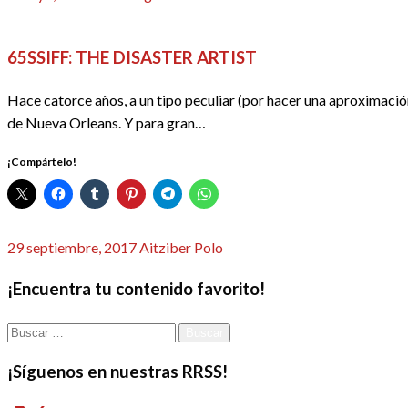
el
65 SSIFF
CINE
CRÍTICAS
REDACTORES
65SSIFF: THE DISASTER ARTIST
Hace catorce años, a un tipo peculiar (por hacer una aproximació
de Nueva Orleans. Y para gran…
¡Compártelo!
Publicado
29 septiembre, 2017
Aitziber Polo
el
¡Encuentra tu contenido favorito!
Buscar:
¡Síguenos en nuestras RRSS!