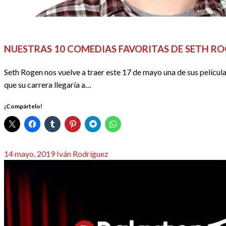
CINE
DOSSIER CINE
EL CINE EN LISTAS
REDACTORES
NUESTRAS 10 COMEDIAS FAVORITAS DE SETH R
Seth Rogen nos vuelve a traer este 17 de mayo una de sus pelícu
que su carrera llegaría a…
¡Compártelo!
Publicado
14 mayo, 2019
Iván Rodríguez
el