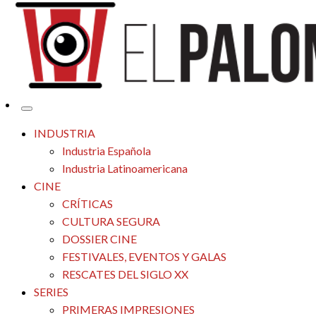
Tu espacio de la industria de cine española y latinoamericana
El Palomitrón
INDUSTRIA
Industria Española
Industria Latinoamericana
CINE
CRÍTICAS
CULTURA SEGURA
DOSSIER CINE
FESTIVALES, EVENTOS Y GALAS
RESCATES DEL SIGLO XX
SERIES
PRIMERAS IMPRESIONES