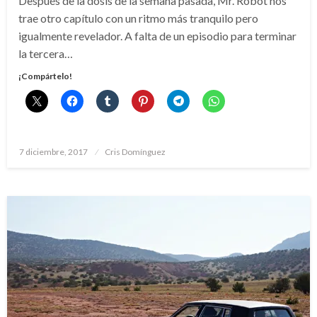
Después de la dosis de la semana pasada, Mr. Robot nos
trae otro capítulo con un ritmo más tranquilo pero
igualmente revelador. A falta de un episodio para terminar
la tercera…
¡Compártelo!
Publicado
7 diciembre, 2017
Cris Domínguez
el