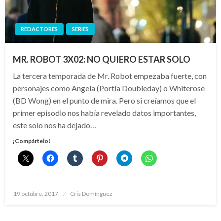
REDACTORES
SERIES
MR. ROBOT 3X02: NO QUIERO ESTAR SOLO
La tercera temporada de Mr. Robot empezaba fuerte, con
personajes como Angela (Portia Doubleday) o Whiterose
(BD Wong) en el punto de mira. Pero si creíamos que el
primer episodio nos había revelado datos importantes,
este solo nos ha dejado…
¡Compártelo!
Publicado
19 octubre, 2017
Cris Domínguez
el