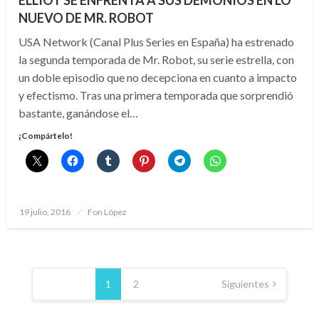
ELLIOT SE ENFRENTA A SUS DEMONIOS EN LO
NUEVO DE MR. ROBOT
USA Network (Canal Plus Series en España) ha estrenado
la segunda temporada de Mr. Robot, su serie estrella, con
un doble episodio que no decepciona en cuanto a impacto
y efectismo. Tras una primera temporada que sorprendió
bastante, ganándose el…
¡Compártelo!
Publicado
19 julio, 2016
Fon López
el
Paginación
de
1
2
Siguientes
entradas