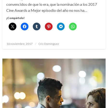
convencidos de que lo era, que la nominación a los 2017
Cine Awards a Mejor episodio del año no nos ha…
¡Compártelo!
Publicado
16 noviembre, 2017
Cris Domínguez
el