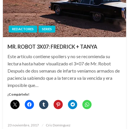
REDACTORES
SERIES
MR. ROBOT 3X07: FREDRICK + TANYA
Este artículo contiene spoilers y no se recomienda su
lectura hasta haber visualizado el 3×07 de Mr. Robot
Después de dos semanas de infarto veníamos armados de
paciencia sabiendo que a la tercera va la vencida y era
imposible que…
¡Compártelo!
Publicado
23 noviembre, 2017
Cris Domínguez
el