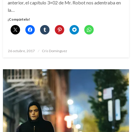
anterior, el capítulo 3×02 de Mr. Robot nos adentraba en
la…
¡Compártelo!
Publicado
26 octubre, 2017
Cris Domínguez
el