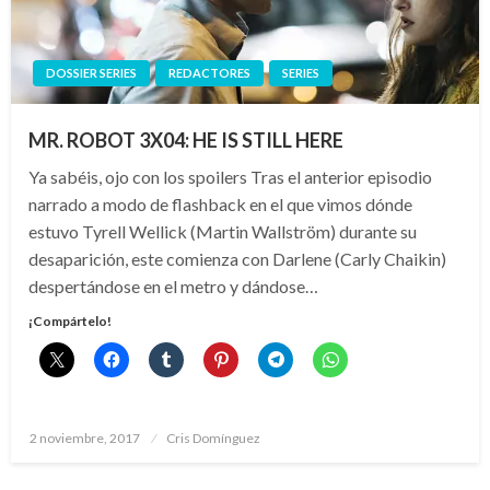
DOSSIER SERIES
REDACTORES
SERIES
MR. ROBOT 3X04: HE IS STILL HERE
Ya sabéis, ojo con los spoilers Tras el anterior episodio
narrado a modo de flashback en el que vimos dónde
estuvo Tyrell Wellick (Martin Wallström) durante su
desaparición, este comienza con Darlene (Carly Chaikin)
despertándose en el metro y dándose…
¡Compártelo!
Publicado
2 noviembre, 2017
Cris Domínguez
el