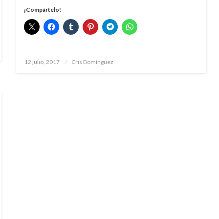
¡Compártelo!
Publicado
12 julio, 2017
Cris Domínguez
el