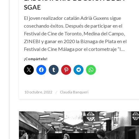
SGAE
El joven realizador catalán Adrià Guxens sigue
cosechando éxitos. Después de participar en el
Festival de Cine de Toronto, Medina del Campo,
ZINEBI y ganar en 2020 la Biznaga de Plata en el
Festival de Cine Málaga por el cortometraje “I…
¡Compártelo!
Publicado
10 octubre, 2022
Claudia Banqueri
el