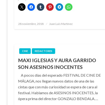
Publicado
28 noviembre, 2018
Juan Luis Martínez
el
CINE
REDACTORES
MAXI IGLESIAS Y AURA GARRIDO
SON ASESINOS INOCENTES
A pocos días del esperado FESTIVAL DE CINE DE
MÁLAGA, nos llegan nuevos datos de una de las
cintas que con más curiosidad se espera de cara al
festival. Hablamos de ASESINOS INOCENTES, la
ópera prima del director GONZALO BENDALA….