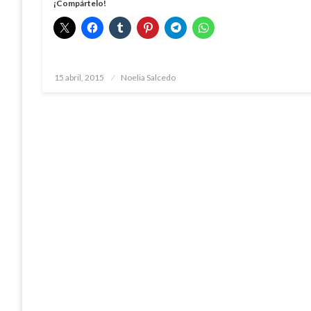
¡Compártelo!
Publicado
15 abril, 2015
Noelia Salcedo
el