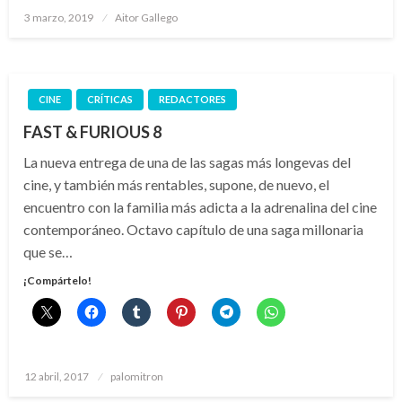
Publicado
3 marzo, 2019
Aitor Gallego
el
CINE
CRÍTICAS
REDACTORES
FAST & FURIOUS 8
La nueva entrega de una de las sagas más longevas del
cine, y también más rentables, supone, de nuevo, el
encuentro con la familia más adicta a la adrenalina del cine
contemporáneo. Octavo capítulo de una saga millonaria
que se…
¡Compártelo!
Publicado
12 abril, 2017
palomitron
el