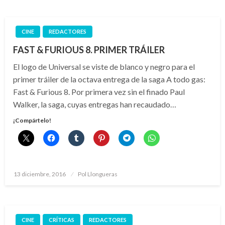
CINE
REDACTORES
FAST & FURIOUS 8. PRIMER TRÁILER
El logo de Universal se viste de blanco y negro para el
primer tráiler de la octava entrega de la saga A todo gas:
Fast & Furious 8. Por primera vez sin el finado Paul
Walker, la saga, cuyas entregas han recaudado…
¡Compártelo!
Publicado
13 diciembre, 2016
Pol Llongueras
el
CINE
CRÍTICAS
REDACTORES