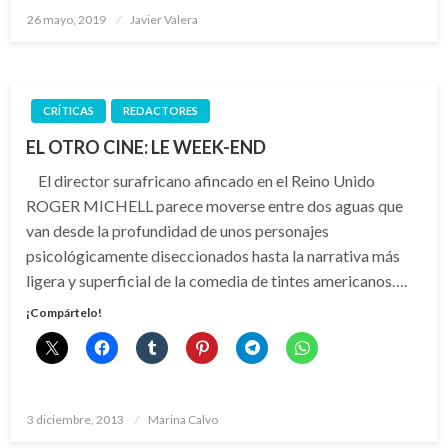
Publicado
26 mayo, 2019
Javier Valera
el
CRÍTICAS
REDACTORES
EL OTRO CINE: LE WEEK-END
El director surafricano afincado en el Reino Unido
ROGER MICHELL parece moverse entre dos aguas que
van desde la profundidad de unos personajes
psicológicamente diseccionados hasta la narrativa más
ligera y superficial de la comedia de tintes americanos….
¡Compártelo!
Publicado
3 diciembre, 2013
Marina Calvo
el