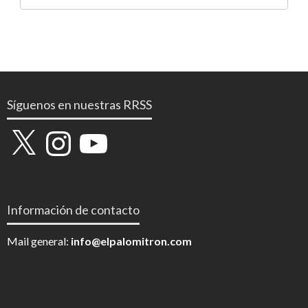
Síguenos en nuestras RRSS
X
Instagram
YouTube
Información de contacto
Mail general:
info@elpalomitron.com