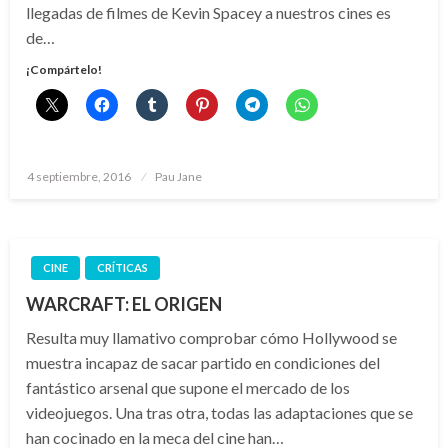
llegadas de filmes de Kevin Spacey a nuestros cines es
de…
¡Compártelo!
Publicado
4 septiembre, 2016
Pau Jane
el
CINE
CRÍTICAS
WARCRAFT: EL ORIGEN
Resulta muy llamativo comprobar cómo Hollywood se
muestra incapaz de sacar partido en condiciones del
fantástico arsenal que supone el mercado de los
videojuegos. Una tras otra, todas las adaptaciones que se
han cocinado en la meca del cine han…