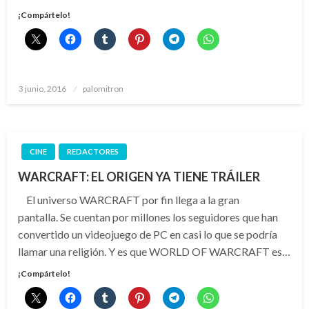
¡Compártelo!
Publicado
3 junio, 2016
palomitron
el
CINE
REDACTORES
WARCRAFT: EL ORIGEN YA TIENE TRÁILER
El universo WARCRAFT por fin llega a la gran
pantalla. Se cuentan por millones los seguidores que han
convertido un videojuego de PC en casi lo que se podría
llamar una religión. Y es que WORLD OF WARCRAFT es…
¡Compártelo!