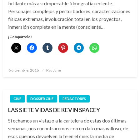
brillante más a su impecable filmografía reciente.
Personajes complejos y perturbadores, caracterizaciones
físicas extremas, involucración total en los proyectos,
inmersión completa en la mente (consciente…
¡Compártelo!
Publicado
6 diciembre, 2016
Pau Jane
el
CINE
DOSSIER CINE
REDACTORES
LAS SIETE VIDAS DE KEVIN SPACEY
Si echamos un vistazo a la cartelera de estas dos últimas
semanas, nos encontraremos con un dato maravilloso, de
esos que nos devuelven la fe en el cine: la media de