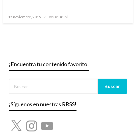
Publicado
15 noviembre, 2015
Josué Brühl
el
¡Encuentra tu contenido favorito!
¡Síguenos en nuestras RRSS!
X
Instagram
YouTube