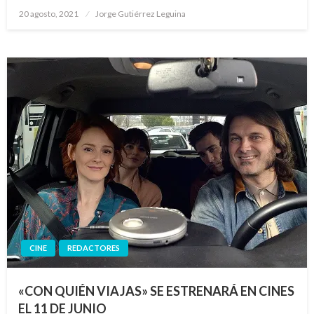
Publicado
20 agosto, 2021
Jorge Gutiérrez Leguina
el
CINE
REDACTORES
«CON QUIÉN VIAJAS» SE ESTRENARÁ EN CINES
EL 11 DE JUNIO