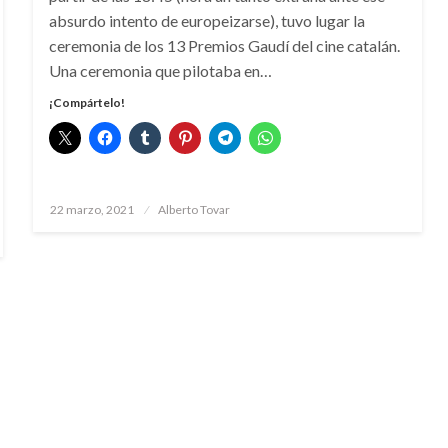
absurdo intento de europeizarse), tuvo lugar la
ceremonia de los 13 Premios Gaudí del cine catalán.
Una ceremonia que pilotaba en…
¡Compártelo!
Publicado
22 marzo, 2021
Alberto Tovar
el