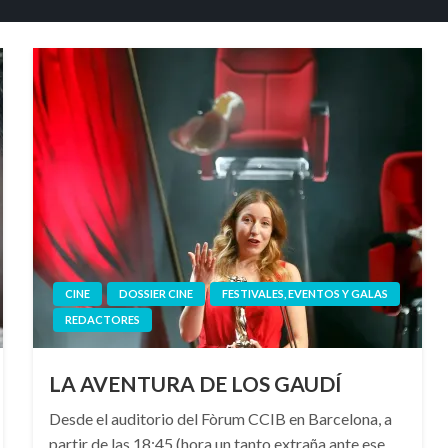
CINE
DOSSIER CINE
FESTIVALES, EVENTOS Y GALAS
REDACTORES
LA AVENTURA DE LOS GAUDÍ
Desde el auditorio del Fòrum CCIB en Barcelona, a
partir de las 18:45 (hora un tanto extraña ante ese