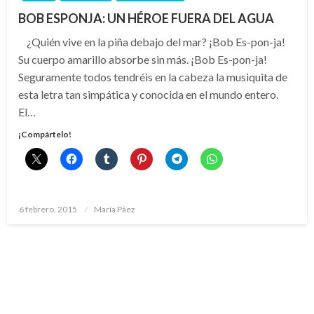
BOB ESPONJA: UN HÉROE FUERA DEL AGUA
¿Quién vive en la piña debajo del mar? ¡Bob Es-pon-ja!
Su cuerpo amarillo absorbe sin más. ¡Bob Es-pon-ja!
Seguramente todos tendréis en la cabeza la musiquita de
esta letra tan simpática y conocida en el mundo entero.
El…
¡Compártelo!
Publicado
6 febrero, 2015
María Páez
el