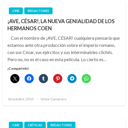
CINE
REDACTORES
¡AVE, CÉSAR!, LA NUEVA GENIALIDAD DE LOS
HERMANOS COEN
Con el nombre de ¡AVE, CÉSAR! cualquiera pensaría que
estamos ante otra producción sobre el imperio romano,
con sus César, sus ejércitos y sus interminables clichés.
Pero no, no es el caso en esta película. Lo cierto es…
¡Compártelo!
Publicado
16 octubre, 2015
Víctor Camarero
el
CINE
CRÍTICAS
REDACTORES