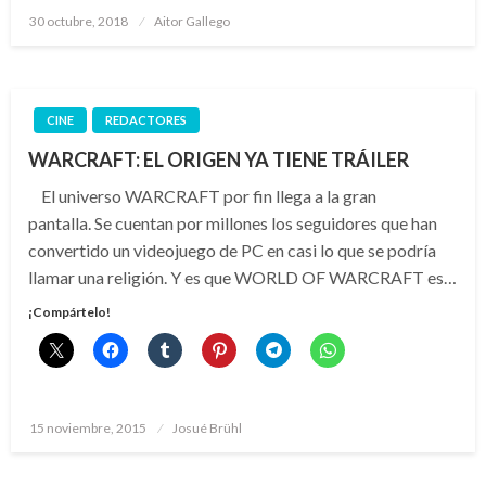
Publicado
30 octubre, 2018
Aitor Gallego
el
CINE
REDACTORES
WARCRAFT: EL ORIGEN YA TIENE TRÁILER
El universo WARCRAFT por fin llega a la gran
pantalla. Se cuentan por millones los seguidores que han
convertido un videojuego de PC en casi lo que se podría
llamar una religión. Y es que WORLD OF WARCRAFT es…
¡Compártelo!
Publicado
15 noviembre, 2015
Josué Brühl
el