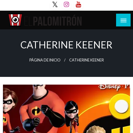
Saltar
al
contenido
Tu espacio de la industria de cine española y
El Palomitrón
latinoamericana
CATHERINE KEENER
PÁGINA DE INICIO
CATHERINE KEENER