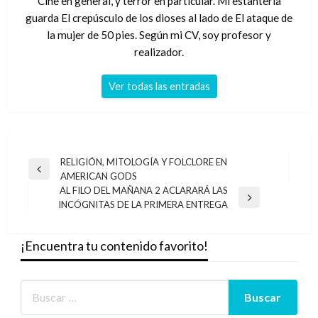
Cine en general, y terror en particular. Mi estantería
guarda El crepúsculo de los dioses al lado de El ataque de
la mujer de 50 pies. Según mi CV, soy profesor y
realizador.
Ver todas las entradas
Navegación
RELIGIÓN, MITOLOGÍA Y FOLCLORE EN
Entrada
AMERICAN GODS
de
anterior
AL FILO DEL MAÑANA 2 ACLARARÁ LAS
entradas
Entrada
INCÓGNITAS DE LA PRIMERA ENTREGA
siguiente
¡Encuentra tu contenido favorito!