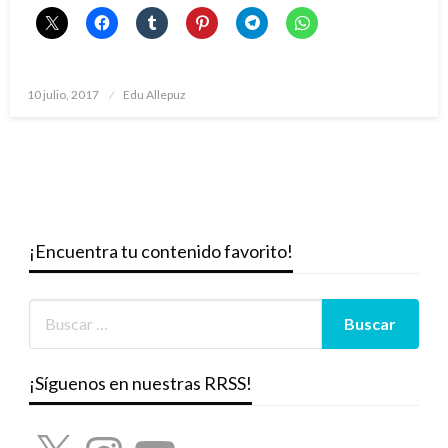
Publicado
10 julio, 2017
Edu Allepuz
el
¡Encuentra tu contenido favorito!
¡Síguenos en nuestras RRSS!
X
Instagram
YouTube