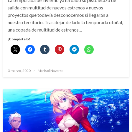
La temporada de invierno ya ha dado su pistoletazo de
salida con multitud de nuevos estrenos y nuevos
proyectos que todavía desconocemos si llegarán a
nuestro territorio. Tras dejar de lado la temporada otoñal,
una copada de multitud de estrenos…
¡Compártelo!
Publicado
3 marzo, 2020
Marisol Navarro
el