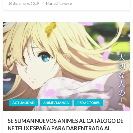
Publicado
10 diciembre, 2019
Marisol Navarro
el
ACTUALIDAD
ANIME / MANGA
REDACTORES
SE SUMAN NUEVOS ANIMES AL CATÁLOGO DE
NETFLIX ESPAÑA PARA DAR ENTRADA AL