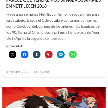
PARECE QUE TENDREMOS 30 NUEVOS ANIMES
EN NETFLIX EN 2018
Hace unas semanas Netflix confirmó nuevos animes para
su catálogo. Desde el 1 de octubre contamos con series
como Cowboy Bebop, uno de los animes más icónicos de
los 90; Samurai Champloo; la primera temporada de Your
Lie in April y la segunda temporada…
¡Compártelo!
Publicado
17 octubre, 2017
Edu Allepuz
el