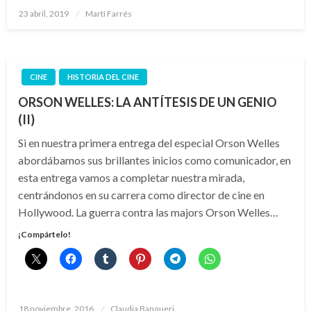
Publicado
23 abril, 2019
Martí Farrés
el
CINE
HISTORIA DEL CINE
ORSON WELLES: LA ANTÍTESIS DE UN GENIO
(II)
Si en nuestra primera entrega del especial Orson Welles
abordábamos sus brillantes inicios como comunicador, en
esta entrega vamos a completar nuestra mirada,
centrándonos en su carrera como director de cine en
Hollywood. La guerra contra las majors Orson Welles…
¡Compártelo!
Publicado
18 noviembre, 2016
Claudia Banqueri