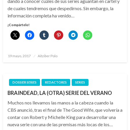
dando a conocer cuáles de sus series aguantan en cartel y
de cuales tendremos que despedirnos. Sin embargo, la
información completa ha venido…
¡Compártelo!
Publicado
19 mayo, 2017
Aitziber Polo
el
DOSSIER SERIES
REDACTORES
SERIES
BRAINDEAD, LA (OTRA) SERIE DEL VERANO
Muchos nos llevamos las manos a la cabeza cuando la
CBS anunció, tras el final de The Good Wife, que volvería a
contar con Robert y Michelle King para desarrollar una
nueva serie con una de las premisas más locas de los…