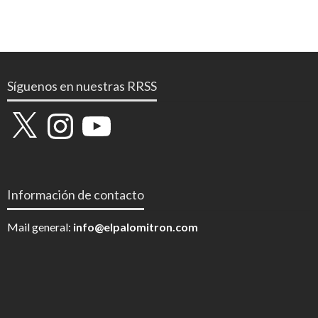
Síguenos en nuestras RRSS
X
Instagram
YouTube
Información de contacto
Mail general:
info@elpalomitron.com