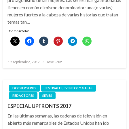
protagonismo de las mujeres. Las series más galardonadas
tienen en común el mismo denominador: una (o varias)
mujeres fuertes a la cabeza de varias historias que tratan
temas tan…
¡Compártelo!
Publicado
19 septiembre, 2017
Jose Cruz
el
DOSSIER SERIES
FESTIVALES, EVENTOS Y GALAS
REDACTORES
SERIES
ESPECIAL UPFRONTS 2017
En las últimas semanas, las cadenas de televisión en
abierto más remarcables de Estados Unidos han ido