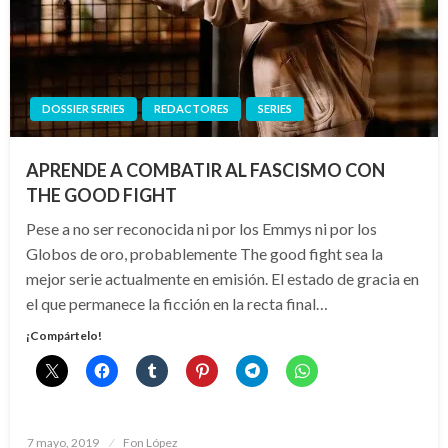
DOSSIER SERIES
REDACTORES
SERIES
APRENDE A COMBATIR AL FASCISMO CON
THE GOOD FIGHT
Pese a no ser reconocida ni por los Emmys ni por los
Globos de oro, probablemente The good fight sea la
mejor serie actualmente en emisión. El estado de gracia en
el que permanece la ficción en la recta final…
¡Compártelo!
Publicado
7 mayo, 2019
Fon López