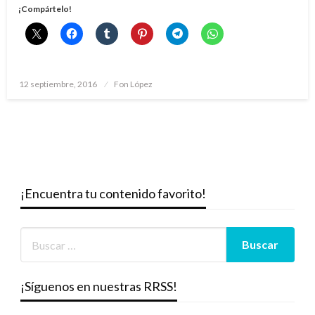
¡Compártelo!
Publicado
12 septiembre, 2016
Fon López
el
¡Encuentra tu contenido favorito!
¡Síguenos en nuestras RRSS!