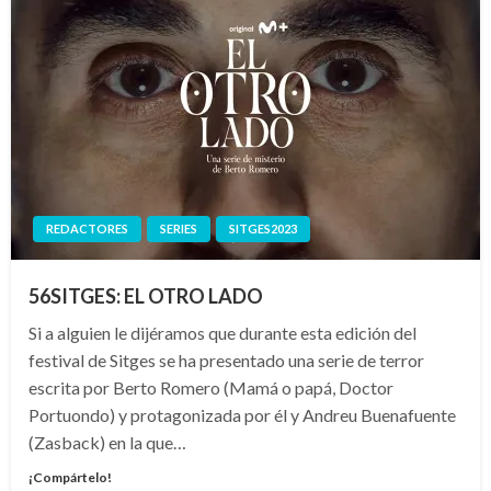
REDACTORES
SERIES
SITGES2023
56SITGES: EL OTRO LADO
Si a alguien le dijéramos que durante esta edición del
festival de Sitges se ha presentado una serie de terror
escrita por Berto Romero (Mamá o papá, Doctor
Portuondo) y protagonizada por él y Andreu Buenafuente
(Zasback) en la que…
¡Compártelo!