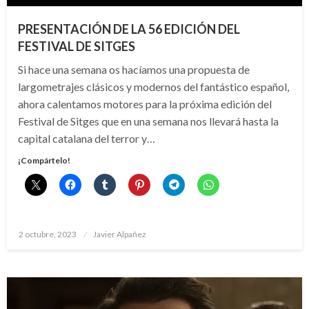
PRESENTACIÓN DE LA 56 EDICIÓN DEL
FESTIVAL DE SITGES
Si hace una semana os hacíamos una propuesta de
largometrajes clásicos y modernos del fantástico español,
ahora calentamos motores para la próxima edición del
Festival de Sitges que en una semana nos llevará hasta la
capital catalana del terror y…
¡Compártelo!
Publicado
2 octubre, 2023
Javier Alpañez
el