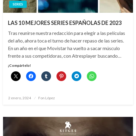
SERIES
LAS 10 MEJORES SERIES ESPAÑOLAS DE 2023
Tras reunirse nuestra redacción para elegir a las películas
del año, ahora toca el turno de hacer repaso de las series.
En un año en el que Movistar ha vuelto a sacar músculo
frente a sus competidoras, con Atresplayer buscando…
¡Compártelo!
Publicado
2 enero, 2024
Fon López
el