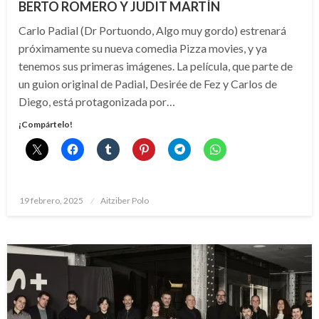
BERTO ROMERO Y JUDIT MARTÍN
Carlo Padial (Dr Portuondo, Algo muy gordo) estrenará
próximamente su nueva comedia Pizza movies, y ya
tenemos sus primeras imágenes. La película, que parte de
un guion original de Padial, Desirée de Fez y Carlos de
Diego, está protagonizada por…
¡Compártelo!
Publicado
19 febrero, 2025
Aitziber Polo
el