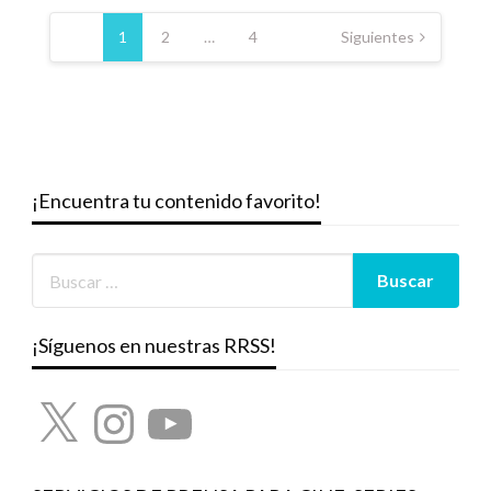
Paginación
de
1
2
…
4
Siguientes
entradas
¡Encuentra tu contenido favorito!
¡Síguenos en nuestras RRSS!
X
Instagram
YouTube