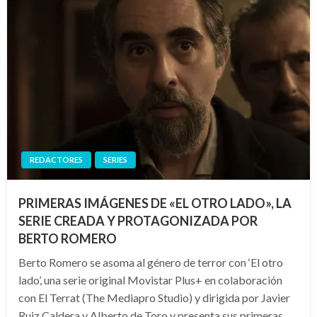
REDACTORES
SERIES
PRIMERAS IMÁGENES DE «EL OTRO LADO», LA
SERIE CREADA Y PROTAGONIZADA POR
BERTO ROMERO
Berto Romero se asoma al género de terror con ‘El otro
lado’, una serie original Movistar Plus+ en colaboración
con El Terrat (The Mediapro Studio) y dirigida por Javier
Ruiz Caldera y Alberto de Toro y presenta sus primeras