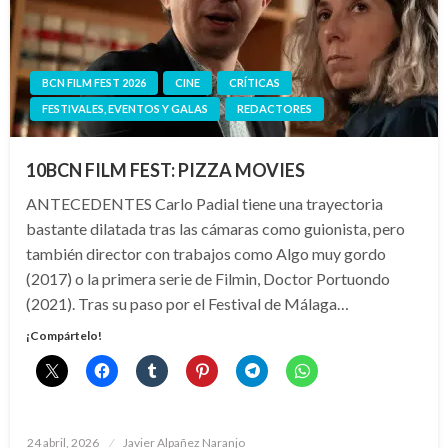
BCN FILM FEST 2026
CINE
CRÍTICAS
FESTIVALES, EVENTOS Y GALAS
REDACTORES
10BCN FILM FEST: PIZZA MOVIES
ANTECEDENTES Carlo Padial tiene una trayectoria
bastante dilatada tras las cámaras como guionista, pero
también director con trabajos como Algo muy gordo
(2017) o la primera serie de Filmin, Doctor Portuondo
(2021). Tras su paso por el Festival de Málaga…
¡Compártelo!
Publicado
24 abril, 2026
Javier Alpañez Naranjo