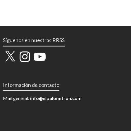
Síguenos en nuestras RRSS
X
Instagram
YouTube
Información de contacto
Mail general:
info@elpalomitron.com