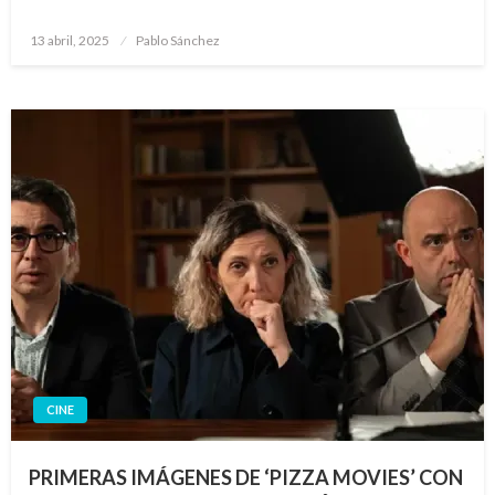
Publicado
13 abril, 2025
Pablo Sánchez
el
CINE
PRIMERAS IMÁGENES DE ‘PIZZA MOVIES’ CON