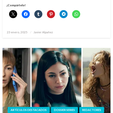
¡Compártelo!
Publicado
23 enero, 2025
Javier Alpañez
el
ARTÍCULOS DESTACADOS
DOSSIER SERIES
REDACTORES