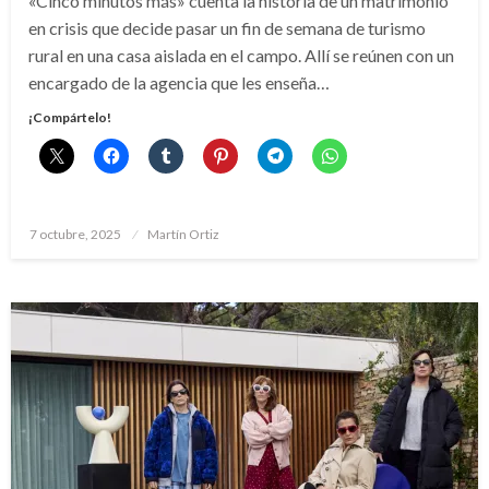
«Cinco minutos más» cuenta la historia de un matrimonio
en crisis que decide pasar un fin de semana de turismo
rural en una casa aislada en el campo. Allí se reúnen con un
encargado de la agencia que les enseña…
¡Compártelo!
Publicado
7 octubre, 2025
Martín Ortiz
el