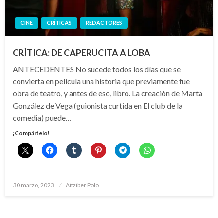
CINE
CRÍTICAS
REDACTORES
CRÍTICA: DE CAPERUCITA A LOBA
ANTECEDENTES No sucede todos los días que se
convierta en película una historia que previamente fue
obra de teatro, y antes de eso, libro. La creación de Marta
González de Vega (guionista curtida en El club de la
comedia) puede…
¡Compártelo!
Publicado
30 marzo, 2023
Aitziber Polo
el