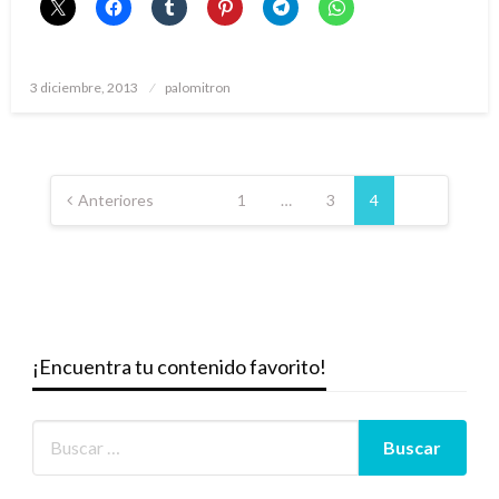
Publicado
3 diciembre, 2013
palomitron
el
Paginación
de
Anteriores
1
…
3
4
entradas
¡Encuentra tu contenido favorito!