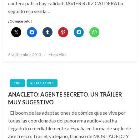
cantera patria hay calidad. JAVIER RUIZ CALDERA ha
seguido esa senda…
¡Compártelo!
Publicado
3 septiembre, 2015
María Aller
el
CINE
REDACTORES
ANACLETO: AGENTE SECRETO. UN TRÁILER
MUY SUGESTIVO
El boom de las adaptaciones de cómics que se vive por
todas las coordenadas del panorama audiovisual ha
llegado irremediablemente a España en forma de soplo de
aire fresco. Tras el, ya lejano, fracaso de MORTADELO Y