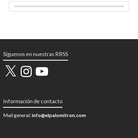
Síguenos en nuestras RRSS
X
Instagram
YouTube
Información de contacto
Mail general:
info@elpalomitron.com