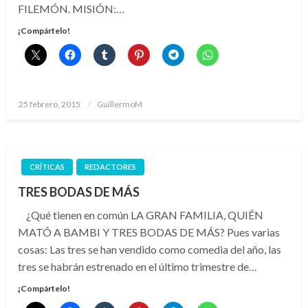
FILEMÓN. MISIÓN:…
¡Compártelo!
Publicado
25 febrero, 2015
GuillermoM
el
CRÍTICAS
REDACTORES
TRES BODAS DE MÁS
¿Qué tienen en común LA GRAN FAMILIA, QUIÉN
MATÓ A BAMBI Y TRES BODAS DE MÁS? Pues varias
cosas: Las tres se han vendido como comedia del año, las
tres se habrán estrenado en el último trimestre de…
¡Compártelo!