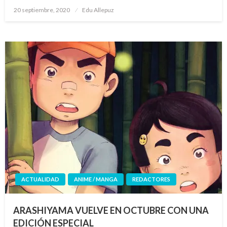
Publicado
20 septiembre, 2020
Edu Allepuz
el
ACTUALIDAD
ANIME / MANGA
REDACTORES
ARASHIYAMA VUELVE EN OCTUBRE CON UNA
EDICIÓN ESPECIAL