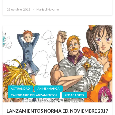
Publicado
23 octubre, 2018
Marisol Navarro
el
ACTUALIDAD
ANIME / MANGA
CALENDARIO DE LANZAMIENTOS
REDACTORES
LANZAMIENTOS NORMA ED. NOVIEMBRE 2017