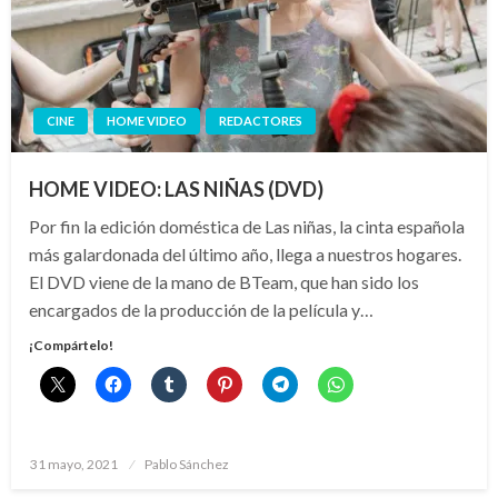
CINE
HOME VIDEO
REDACTORES
HOME VIDEO: LAS NIÑAS (DVD)
Por fin la edición doméstica de Las niñas, la cinta española
más galardonada del último año, llega a nuestros hogares.
El DVD viene de la mano de BTeam, que han sido los
encargados de la producción de la película y…
¡Compártelo!
Publicado
31 mayo, 2021
Pablo Sánchez
el