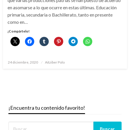
que varias producciones patrias se han puesto de acuerdo
en asomarse a lo que ocurre en estas últimas. Educación
primaria, secundaria o Bachillerato, tanto en presente
como en…
¡Compártelo!
Publicado
24 diciembre, 2020
Aitziber Polo
el
¡Encuentra tu contenido favorito!