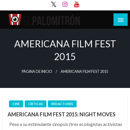
Saltar
al
contenido
Tu espacio de la industria de cine española y
El Palomitrón
latinoamericana
AMERICANA FILM FEST
2015
PÁGINA DE INICIO
AMERICANA FILM FEST 2015
CINE
CRÍTICAS
REDACTORES
AMERICANA FILM FEST 2015: NIGHT MOVES
Pese a su estimulante sinopsis (tres ecologistas activistas