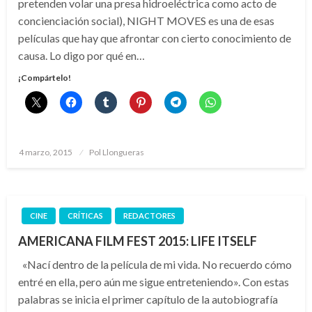
pretenden volar una presa hidroeléctrica como acto de
concienciación social), NIGHT MOVES es una de esas
películas que hay que afrontar con cierto conocimiento de
causa. Lo digo por qué en…
¡Compártelo!
Publicado
4 marzo, 2015
Pol Llongueras
el
CINE
CRÍTICAS
REDACTORES
AMERICANA FILM FEST 2015: LIFE ITSELF
«Nací dentro de la película de mi vida. No recuerdo cómo
entré en ella, pero aún me sigue entreteniendo». Con estas
palabras se inicia el primer capítulo de la autobiografía