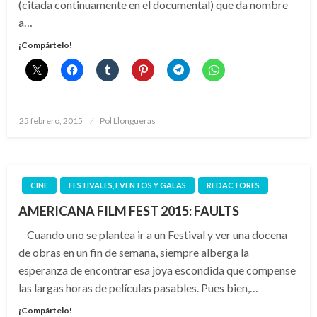
(citada continuamente en el documental) que da nombre
a…
¡Compártelo!
Publicado
25 febrero, 2015
Pol Llongueras
el
CINE
FESTIVALES, EVENTOS Y GALAS
REDACTORES
AMERICANA FILM FEST 2015: FAULTS
Cuando uno se plantea ir a un Festival y ver una docena
de obras en un fin de semana, siempre alberga la
esperanza de encontrar esa joya escondida que compense
las largas horas de películas pasables. Pues bien,…
¡Compártelo!