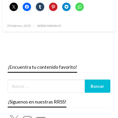
Publicado
25 febrero, 2015
ADRIA NARANJO
el
¡Encuentra tu contenido favorito!
¡Síguenos en nuestras RRSS!
X
Instagram
YouTube