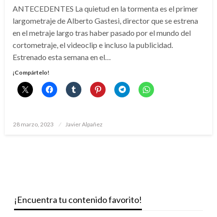
ANTECEDENTES La quietud en la tormenta es el primer
largometraje de Alberto Gastesi, director que se estrena
en el metraje largo tras haber pasado por el mundo del
cortometraje, el videoclip e incluso la publicidad.
Estrenado esta semana en el…
¡Compártelo!
Publicado
28 marzo, 2023
Javier Alpañez
el
¡Encuentra tu contenido favorito!