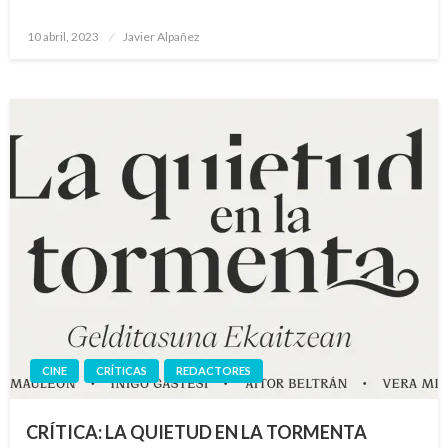
Publicado
10 abril, 2023
Javier Alpañez
el
CINE
CRÍTICAS
REDACTORES
CRÍTICA: LA QUIETUD EN LA TORMENTA