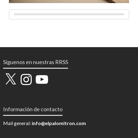
Síguenos en nuestras RRSS
X
Instagram
YouTube
Información de contacto
Mail general:
info@elpalomitron.com