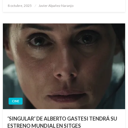
Publicado
8 octubre, 2025
Javier Alpañez Naranjo
el
CINE
‘SINGULAR’ DE ALBERTO GASTESI TENDRÁ SU
ESTRENO MUNDIAL EN SITGES