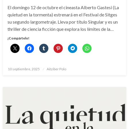
El domingo 12 de octubre el cineasta Alberto Gastesi (La
quietud en la tormenta) estrenará en el Festival de Sitges
su segundo largometraje. Lleva por título Singular y es un
thriller de ciencia ficción que explora los límites de la…
¡Compártelo!
Publicado
10 septiembre, 2025
Aitziber Polo
el