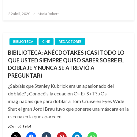
Publicado
29 abril, 2020
Maria Robert
el
BIBLIOTECA
CINE
REDACTORES
BIBILIOTECA: ANÉCDOTAKES (CASI TODO LO
QUE USTED SIEMPRE QUISO SABER SOBRE EL
DOBLAJE Y NUNCA SE ATREVIÓ A
PREGUNTAR)
¿Sabíais que Stanley Kubrick era un apasionado del
doblaje? ¿Conocéis la ecuación O+E+S+T? ¿Os
imaginabais que para doblar a Tom Cruise en Eyes Wide
Shut el gran Jordi Brau tuvo que ponerse una máscara en la
escena en la que aparecen…
¡Compártelo!