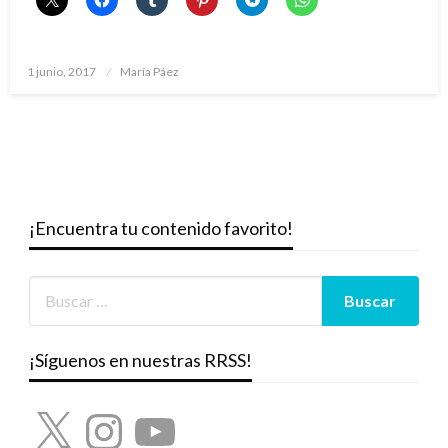
Publicado
1 junio, 2017
María Páez
el
¡Encuentra tu contenido favorito!
¡Síguenos en nuestras RRSS!
X
Instagram
YouTube