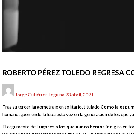
CINE
REDACTORES
ROBERTO PÉREZ TOLEDO REGRESA CO
Publicado
Jorge Gutiérrez Leguina
23 abril, 2021
el
Tras su tercer largometraje en solitario, titulado
Como la espu
humanos, poniendo la lupa esta vez en la generación de los que y
El argumento de
Lugares a los que nunca hemos ido
gira en to
y a quien hace demasiados años que no ve. En otro lugar de la ciu