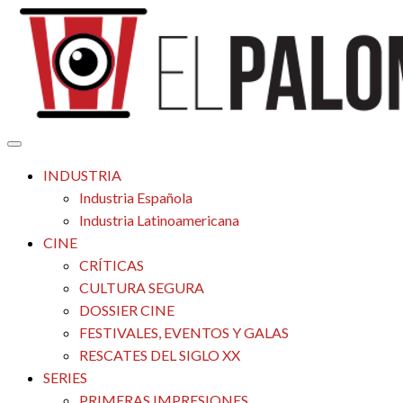
Saltar
al
contenido
Tu espacio de la industria de cine española y latinoamericana
El Palomitrón
INDUSTRIA
Industria Española
Industria Latinoamericana
CINE
CRÍTICAS
CULTURA SEGURA
DOSSIER CINE
FESTIVALES, EVENTOS Y GALAS
RESCATES DEL SIGLO XX
SERIES
PRIMERAS IMPRESIONES