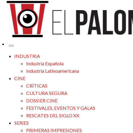
Tu espacio de la industria de cine española y latinoamericana
El Palomitrón
INDUSTRIA
Industria Española
Industria Latinoamericana
CINE
CRÍTICAS
CULTURA SEGURA
DOSSIER CINE
FESTIVALES, EVENTOS Y GALAS
RESCATES DEL SIGLO XX
SERIES
PRIMERAS IMPRESIONES