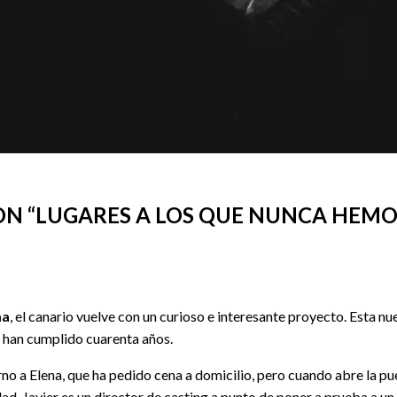
N “LUGARES A LOS QUE NUNCA HEMO
ma
, el canario vuelve con un curioso e interesante proyecto. Esta nue
a han cumplido cuarenta años.
rno a Elena, que ha pedido cena a domicilio, pero cuando abre la pu
dad, Javier es un director de casting a punto de poner a prueba a u