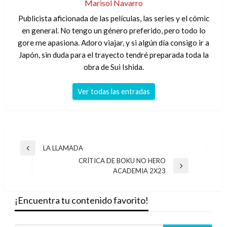
Marisol Navarro
Publicista aficionada de las películas, las series y el cómic
en general. No tengo un género preferido, pero todo lo
gore me apasiona. Adoro viajar, y si algún día consigo ir a
Japón, sin duda para el trayecto tendré preparada toda la
obra de Sui Ishida.
Ver todas las entradas
Navegación
LA LLAMADA
Entrada
de
CRÍTICA DE BOKU NO HERO
anterior
Entrada
ACADEMIA 2X23
entradas
siguiente
¡Encuentra tu contenido favorito!