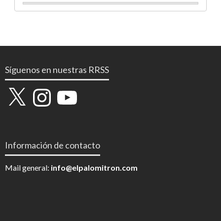
Síguenos en nuestras RRSS
X
Instagram
YouTube
Información de contacto
Mail general:
info@elpalomitron.com