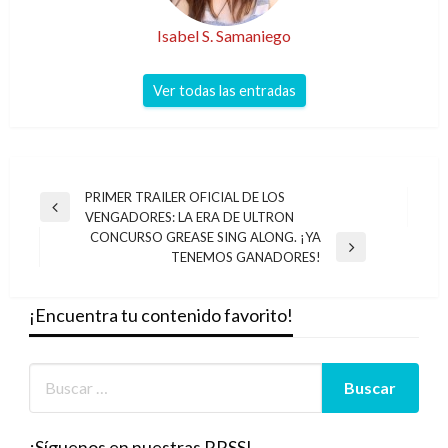
Isabel S. Samaniego
Ver todas las entradas
Navegación
PRIMER TRAILER OFICIAL DE LOS
Entrada
VENGADORES: LA ERA DE ULTRON
de
anterior
CONCURSO GREASE SING ALONG. ¡YA
entradas
Entrada
TENEMOS GANADORES!
siguiente
¡Encuentra tu contenido favorito!
¡Síguenos en nuestras RRSS!