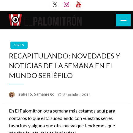
Saltar
al
contenido
Tu espacio de la industria de cine española y
El Palomitrón
latinoamericana
SERIES
RECAPITULANDO: NOVEDADES Y
NOTICIAS DE LA SEMANA EN EL
MUNDO SERIÉFILO
Publicado
Isabel S. Samaniego
24 octubre, 2014
el
En El Palomitrón otra semana más estamos aquí para
contaros lo que está sucediendo con vuestras series
favoritas y alguna que otra nueva que tendremos que
añadir a la lista. ¡No te lo pierdas!