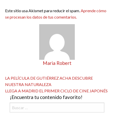
Este sitio usa Akismet para reducir el spam.
Aprende cómo
se procesan los datos de tus comentarios.
Maria Robert
Ver todas las entradas
Navegación
Entrada
LA PELÍCULA DE GUTIÉRREZ ACHA DESCUBRE
anterior
NUESTRA NATURALEZA
de
Entrada
LLEGA A MADRID EL PRIMER CICLO DE CINE JAPONÉS
entradas
¡Encuentra tu contenido favorito!
siguiente
Buscar: