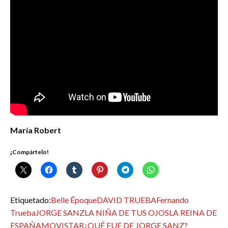
María Robert
¡Compártelo!
Etiquetado:
Belle Époque
DAVID TRUEBA
Fernando
Trueba
JORGE SANZ
LA NIÑA DE TUS OJOS
LA REINA DE
ESPAÑA
MOVISTAR
¿QUÉ FUE DE JORGE SANZ?