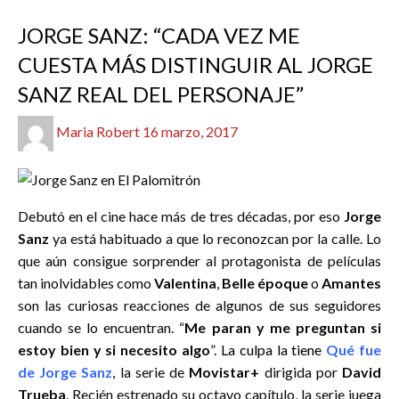
2017
ENTREVISTAS
REDACTORES
SERIES
JORGE SANZ: “CADA VEZ ME
CUESTA MÁS DISTINGUIR AL JORGE
SANZ REAL DEL PERSONAJE”
Publicado
Maria Robert
16 marzo, 2017
el
Debutó en el cine hace más de tres décadas, por eso
Jorge
Sanz
ya está habituado a que lo reconozcan por la calle. Lo
que aún consigue sorprender al protagonista de películas
tan inolvidables como
Valentina
,
Belle époque
o
Amantes
son las curiosas reacciones de algunos de sus seguidores
cuando se lo encuentran. “
Me paran y me preguntan si
estoy bien y si necesito algo
”.
La culpa la tiene
Qué fue
de Jorge Sanz
, la serie de
Movistar+
dirigida por
David
Trueba
.
Recién estrenado su octavo capítulo, la serie juega