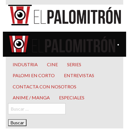
Saltar
al
contenido
El Palomitrón
Tu espacio de la industria de cine española y latinoamericana
El Palomitrón
Tu espacio de la industria de cine española y
INDUSTRIA
CINE
SERIES
latinoamericana
PALOMI EN CORTO
ENTREVISTAS
CONTACTA CON NOSOTROS
ANIME / MANGA
ESPECIALES
Buscar: