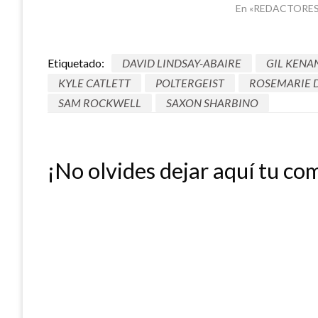
En «REDACTORES
Etiquetado:
DAVID LINDSAY-ABAIRE
GIL KENA
KYLE CATLETT
POLTERGEIST
ROSEMARIE 
SAM ROCKWELL
SAXON SHARBINO
¡No olvides dejar aquí tu co