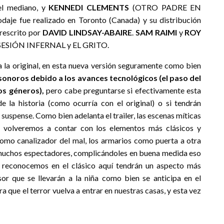
l mediano, y
KENNEDI CLEMENTS
(OTRO PADRE EN
daje fue realizado en Toronto (Canada) y su distribución
 rescrito por
DAVID LINDSAY-ABAIRE
.
SAM RAIMI
y
ROY
POSESIÓN INFERNAL y EL GRITO.
a la original, en esta nueva versión seguramente como bien
sonoros debido a los avances tecnológicos (el paso del
os géneros),
pero cabe preguntarse si efectivamente esta
e la historia (como ocurría con el original) o si tendrán
l suspense. Como bien adelanta el trailer, las escenas míticas
ue volveremos a contar con los elementos más clásicos y
mo canalizador del mal, los armarios como puerta a otra
e muchos espectadores, complicándoles en buena medida eso
e reconocemos en el clásico aquí tendrán un aspecto más
or que se llevarán a la niña como bien se anticipa en el
ra que el terror vuelva a entrar en nuestras casas, y esta vez