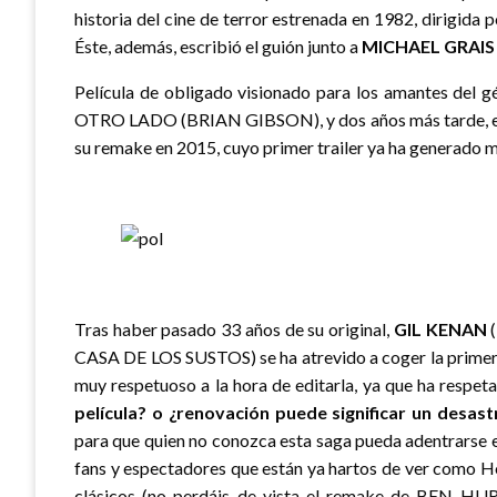
historia del cine de terror estrenada en 1982, dirigida 
Éste, además, escribió el guión junto a
MICHAEL GRAIS
Película de obligado visionado para los amantes del 
OTRO LADO (BRIAN GIBSON), y dos años más tarde, 
su remake en 2015, cuyo primer trailer ya ha generado 
Tras haber pasado 33 años de su original,
GIL KENAN
(
CASA DE LOS SUSTOS) se ha atrevido a coger la primera 
muy respetuoso a la hora de editarla, ya que ha respeta
película? o ¿renovación puede significar un desast
para que quien no conozca esta saga pueda adentrarse en
fans y espectadores que están ya hartos de ver como H
clásicos (no perdáis de vista el remake de BEN HUR