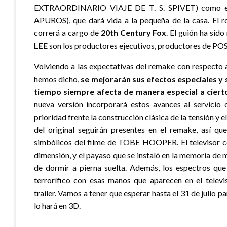
EXTRAORDINARIO VIAJE DE T. S. SPIVET) como e
APUROS), que dará vida a la pequeña de la casa. El ro
correrá a cargo de
20th Century Fox
. El guión ha sido
LEE
son los productores ejecutivos, productores de 
Volviendo a las expectativas del remake con respecto 
hemos dicho,
se mejorarán sus efectos especiales y 
tiempo siempre afecta de manera especial a ciert
nueva versión incorporará estos avances al servicio d
prioridad frente la construcción clásica de la tensión y e
del original seguirán presentes en el remake, así q
simbólicos del filme de TOBE HOOPER. El televisor co
dimensión, y el payaso que se instaló en la memoria d
de dormir a pierna suelta. Además, los espectros qu
terrorífico con esas manos que aparecen en el televis
trailer. Vamos a tener que esperar hasta el 31 de julio pa
lo hará en 3D.