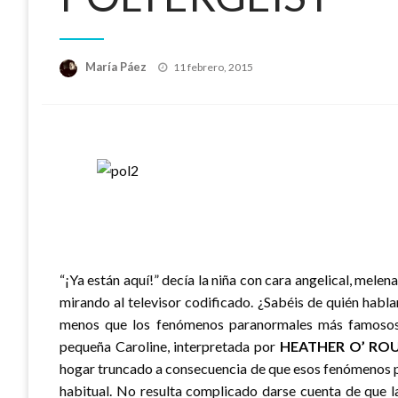
Publicado
María Páez
11 febrero, 2015
el
“¡Ya están aquí!” decía la niña con cara angelical, melen
mirando al televisor codificado. ¿Sabéis de quién habl
menos que los fenómenos paranormales más famosos d
pequeña Caroline, interpretada por
HEATHER O’ RO
hogar truncado a consecuencia de que esos fenómenos par
habitual. No resulta complicado darse cuenta de que l