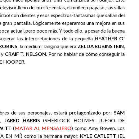
elevisor lleno de interferencias, el muñeco payaso, sus sillas
árbol con dientes y esos espectros-fantasmas que salían del
 la gran pantalla. Lógicamente esperamos una mejora en sus
época actual, pero poco más. Y todo ello, a pesar de la buena
 superar las interpretaciones de la pequeña
HEATHER O’
ROBINS
, la médium Tangina que era
ZELDA RUBINSTEIN
,
y
CRAIF T. NELSON
. Por no hablar de cómo conseguir la
OBE HOOPER.
res de sus personajes, estará protagonizado por:
SAM
n,
JARED HARRIS
(SHERLOCK HOLMES: JUEGO DE
WITT
(
MATAR AL MENSAJERO
) como Amy Bowen. Los
A EN MÍ) como la hermana mayor,
KYLE CATLETT
(EL