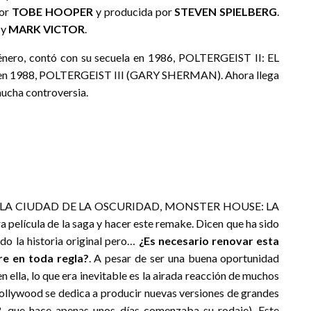
por
TOBE HOOPER
y producida por
STEVEN SPIELBERG
.
y
MARK VICTOR
.
género, contó con su secuela en 1986, POLTERGEIST II: EL
en 1988, POLTERGEIST III (GARY SHERMAN). Ahora llega
mucha controversia.
LA CIUDAD DE LA OSCURIDAD, MONSTER HOUSE: LA
película de la saga y hacer este remake. Dicen que ha sido
do la historia original pero…
¿Es necesario renovar esta
re en toda regla?
. A pesar de ser una buena oportunidad
 ella, lo que era inevitable es la airada reacción de muchos
ollywood se dedica a producir nuevas versiones de grandes
, que hace apenas unos días comenzaba su rodaje). Este