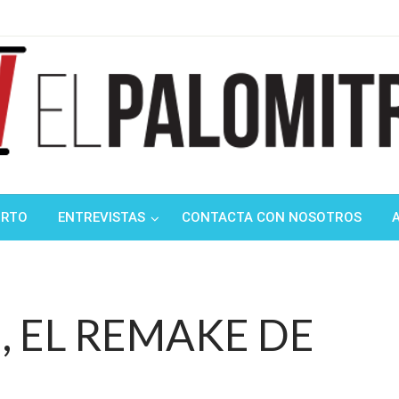
ndustria de cine española y latinoamericana
mitrón
ORTO
ENTREVISTAS
CONTACTA CON NOSOTROS
 EL REMAKE DE