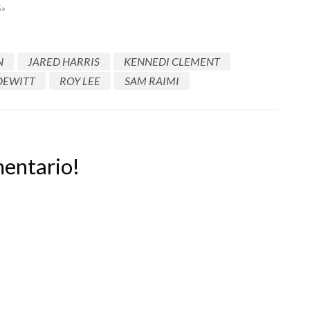
»
N
JARED HARRIS
KENNEDI CLEMENT
DEWITT
ROY LEE
SAM RAIMI
mentario!