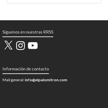
Síguenos en nuestras RRSS
X
Instagram
YouTube
Información de contacto
Mail general:
info@elpalomitron.com