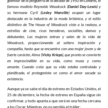
glamour de la posguerra de la década de 1950 en Londres, el
famoso modisto Reynolds Woodcock (
Daniel Day-Lewis
) y
su hermana Cyril (
Lesley Manville
) ocupan un lugar
destacado en la industria de la moda británica, y el estilo
distintivo de
The House of Woodcock
viste a la realeza, a
estrellas de cine, ricas herederas, socialites, damas y
debutantes. Las mujeres entran y salen de la vida de
Woodcock, proporcionando al soltero inspiración y
compañía, hasta que se encuentra con una mujer joven y de
fuerte carácter, Alma (
Vicky Krieps
), que pronto se convierte
en imprescindible en su vida, como musa y como
amante. Cuando creía que su vida estaba controlada y
planificada, el protagonista ve como el amor sacude su
existencia.
Aunque ya se sabe el día de estreno en Estados Unidos, el
25 de diciembre, la fecha de estreno en España sigue sin
confirmar, y todo apunta a que será en una fecha cercana
a los Oscar. Mientras, no os perdáis el tráiler: