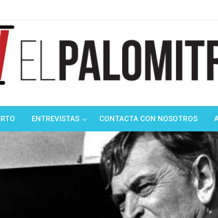
ndustria de cine española y latinoamericana
mitrón
ORTO
ENTREVISTAS
CONTACTA CON NOSOTROS