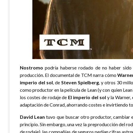
Nostromo
podría haberse rodado de no haber sido p
producción. El documental de TCM narra cómo
Warner
imperio del sol
,
de
Steven Spielberg
, y otros 30 mil
como productor en la película de Lean (y con quien Lea
los costes de rodaje de
El imperio del sol
y la Warner, 
adaptación de Conrad, ahorrando costes e invirtiendo to
David Lean
tuvo que buscar otro productor, cambiar el
principio. Sin embargo, una vez la preproducción del ro
de rodaje), las compañías de seguros pedían cifras astro