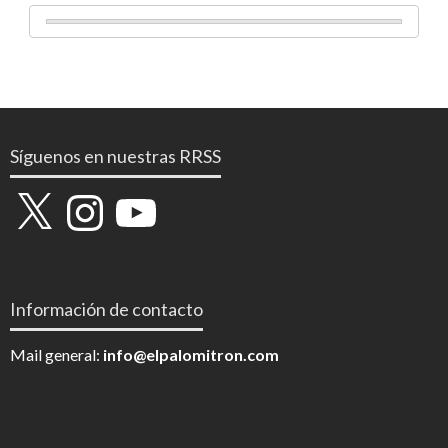
Síguenos en nuestras RRSS
X
Instagram
YouTube
Información de contacto
Mail general:
info@elpalomitron.com