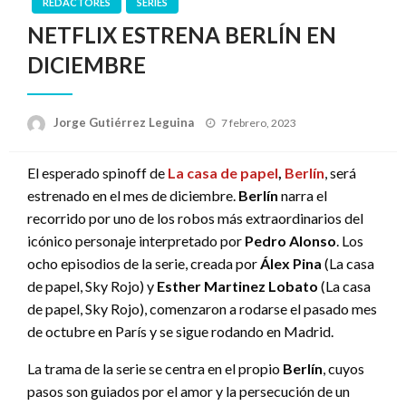
REDACTORES
SERIES
NETFLIX ESTRENA BERLÍN EN
DICIEMBRE
Publicado
Jorge Gutiérrez Leguina
7 febrero, 2023
el
El esperado spinoff de
La casa de papel
,
Berlín
, será
estrenado en el mes de diciembre.
Berlín
narra el
recorrido por uno de los robos más extraordinarios del
icónico personaje interpretado por
Pedro Alonso
. Los
ocho episodios de la serie, creada por
Álex Pina
(La casa
de papel, Sky Rojo) y
Esther Martinez Lobato
(La casa
de papel, Sky Rojo), comenzaron a rodarse el pasado mes
de octubre en París y se sigue rodando en Madrid.
La trama de la serie se centra en el propio
Berlín
, cuyos
pasos son guiados por el amor y la persecución de un