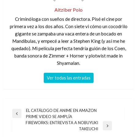
Aitziber Polo
Criminóloga con sueños de directora. Pisé el cine por
primera vez a los dos años. Con siete vi cómo un cocodrilo
gigante se zampaba una vaca entera de un bocado en
Mandíbulas, y empecé a leer a Stephen King (y así me he
quedado). Mi película perfecta tendría guión de los Coen,
banda sonora de Zimmer + Horner y plotwist made in
Shyamalan.
Ver todas las entradas
Navegación
EL CATÁLOGO DE ANIME EN AMAZON
Entrada
PRIME VIDEO SE AMPLÍA
de
anterior
FIREWORKS: ENTREVISTA A NOBUYUKI
entradas
Entrada
TAKEUCHI
siguiente