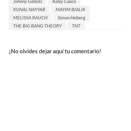
Johnny Galecki
Kaley Cuoco
dirígete al ordenador más
KUNAL NAYYAR
MAYIM BIALIK
cercano y empieza a…
MELISSA RAUCH
Simon Helberg
THE BIG BANG THEORY
TNT
¡No olvides dejar aquí tu comentario!