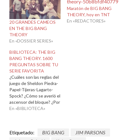
Maratón de BIG BANG
THEORY, hoy en TNT
En «REDACTORES»
20 GRANDES CAMEOS
EN THE BIG BANG
THEORY
En «DOSSIER SERIES»
BIBLIOTECA: THE BIG
BANG THEORY. 1600
PREGUNTAS SOBRE TU
SERIE FAVORITA
¿Cuáles son las reglas del
juego de Sheldon Piedra-
Papel-Tijeras-Lagarto-
Spock? ¿Cómo se averió el
ascensor del bloque? ¿Por
qué la sesión de fotos de
En «BIBLIOTECA»
Star Trek de los chicos
termina de un modo
repentino? Si no conoces
Etiquetado:
BIG BANG
JIM PARSONS
la respuesta a las
preguntas anteriores,