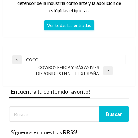
defensor de la industria como arte y la abolición de
estúpidas etiquetas.
Ver todas las entradas
Navegación
COCO
Entrada
de
COWBOY BEBOP Y MÁS ANIMES
anterior
Entrada
DISPONIBLES EN NETFLIX ESPAÑA
entradas
siguiente
¡Encuentra tu contenido favorito!
¡Síguenos en nuestras RRSS!