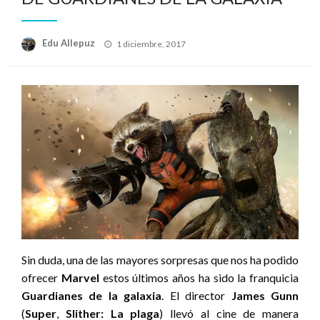
Publicado
Edu Allepuz
1 diciembre, 2017
el
Sin duda, una de las mayores sorpresas que nos ha podido
ofrecer
Marvel
estos últimos años ha sido la franquicia
Guardianes de la galaxia
. El director
James Gunn
(
Super
,
Slither: La plaga
) llevó al cine de manera