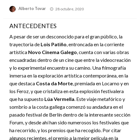
Publicado
Alberto Tovar
28 octubre, 2020
el
ANTECEDENTES
A pesar de ser un desconocido para el gran público, la
trayectoria de
Lois Patiño
, entroncada en la corriente
artística
Novo Cinema Galego
, cuenta con varias obras
encuadradas dentro de un cine que entre la videocreación
y lo experimental encuentra su camino. Una filmografía
inmersa en la exploración artística contemporánea, en la
que destaca
Costa da Morte
, premiada en Locarno y en
los Feroz, y que cristaliza en esta explosión festivalera
que ha supuesto
Lúa Vermella
. Este viaje metafórico y
sombrío a la costa gallega comenzó su andadura en el
pasado festival de Berlín dentro de la interesante sección
Forum, y desde ahí han sido numerosos los festivales que
ha recorrido, y los premios que ha recogido. Por citar
algunos recientes, el premio a la mejor película en la