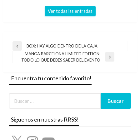
Ver todas las entradas
Navegación
BOX: HAY ALGO DENTRO DE LA CAJA
Entrada
de
MANGA BARCELONA LIMITED EDITION:
anterior
Entrada
TODO LO QUE DEBES SABER DEL EVENTO
entradas
siguiente
¡Encuentra tu contenido favorito!
¡Síguenos en nuestras RRSS!
X
Instagram
YouTube