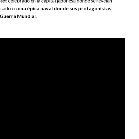
rket
celebrado en la capital japonesa donde se revelan
basado en
una épica naval donde sus protagonistas
 Guerra Mundial
.