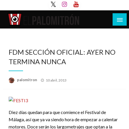
Saltar
al
contenido
Tu espacio de la industria de cine española y
El Palomitrón
latinoamericana
FDM SECCIÓN OFICIAL: AYER NO
TERMINA NUNCA
Publicado
palomitron
10 abril, 2013
el
Diez días quedan para que comience el Festival de
Málaga, así que ya va siendo hora de empezar a calentar
motores. Doce serán los largometrajes que optan a la