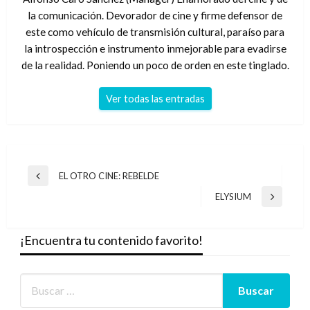
la comunicación. Devorador de cine y firme defensor de
este como vehículo de transmisión cultural, paraíso para
la introspección e instrumento inmejorable para evadirse
de la realidad. Poniendo un poco de orden en este tinglado.
Ver todas las entradas
Navegación
EL OTRO CINE: REBELDE
Entrada
de
anterior
ELYSIUM
Entrada
entradas
siguiente
¡Encuentra tu contenido favorito!