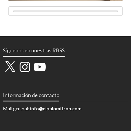
Síguenos en nuestras RRSS
X
Instagram
YouTube
Información de contacto
Mail general:
info@elpalomitron.com