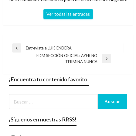
Ver todas las entradas
Navegación
Entrevista a LUIS ENDERA
Entrada
de
FDM SECCIÓN OFICIAL: AYER NO
anterior
Entrada
TERMINA NUNCA
entradas
siguiente
¡Encuentra tu contenido favorito!
¡Síguenos en nuestras RRSS!
X
Instagram
YouTube