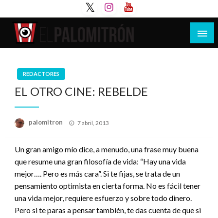
Saltar
al
contenido
Tu espacio de la industria de cine española y
El Palomitrón
latinoamericana
REDACTORES
EL OTRO CINE: REBELDE
Publicado
palomitron
7 abril, 2013
el
Un gran amigo mío dice, a menudo, una frase muy buena
que resume una gran filosofía de vida: “Hay una vida
mejor…. Pero es más cara”. Si te fijas, se trata de un
pensamiento optimista en cierta forma. No es fácil tener
una vida mejor, requiere esfuerzo y sobre todo dinero.
Pero si te paras a pensar también, te das cuenta de que si