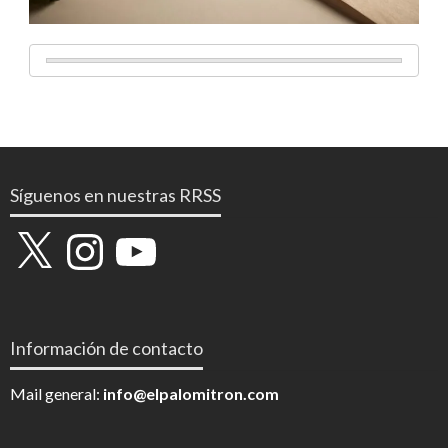
Síguenos en nuestras RRSS
X
Instagram
YouTube
Información de contacto
Mail general:
info@elpalomitron.com